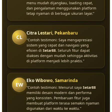
menu mudah dijangkau, loading cepat,
dan pengalaman menggunakan platform
tetap nyaman di berbagai ukuran layar.”
Citra Lestari, Pekanbaru
CL
“Contoh testimoni: Saya mengapresiasi
sistem yang cepat dan navigasi yang
efisien di
Setar88
. Seluruh fitur dapat
diakses dengan mudah sehingga aktivitas
di platform menjadi lebih praktis.”
Eko Wibowo, Samarinda
EW
“Contoh testimoni: Menurut saya
Setar88
memiliki desain modern dan performa
yang konsisten. Pembaruan fitur juga
membuat platform terasa semakin nyaman
digunakan dari waktu ke waktu.”