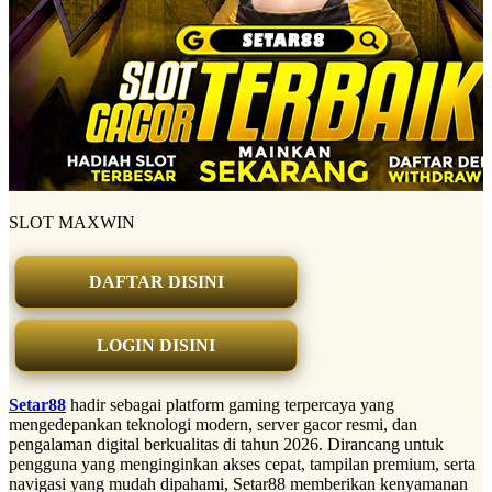
SLOT MAXWIN
DAFTAR DISINI
LOGIN DISINI
Setar88
hadir sebagai platform gaming terpercaya yang
mengedepankan teknologi modern, server gacor resmi, dan
pengalaman digital berkualitas di tahun 2026. Dirancang untuk
pengguna yang menginginkan akses cepat, tampilan premium, serta
navigasi yang mudah dipahami, Setar88 memberikan kenyamanan