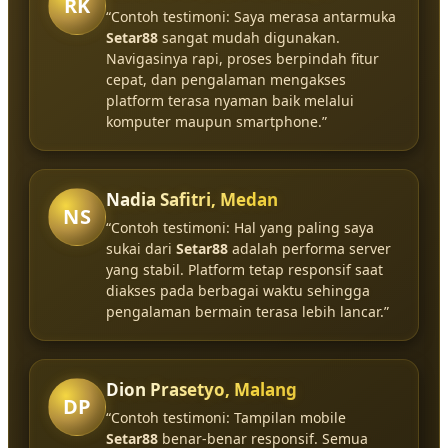
RK
“Contoh testimoni: Saya merasa antarmuka
Setar88
sangat mudah digunakan.
Navigasinya rapi, proses berpindah fitur
cepat, dan pengalaman mengakses
platform terasa nyaman baik melalui
komputer maupun smartphone.”
Nadia Safitri, Medan
NS
“Contoh testimoni: Hal yang paling saya
sukai dari
Setar88
adalah performa server
yang stabil. Platform tetap responsif saat
diakses pada berbagai waktu sehingga
pengalaman bermain terasa lebih lancar.”
Dion Prasetyo, Malang
DP
“Contoh testimoni: Tampilan mobile
Setar88
benar-benar responsif. Semua