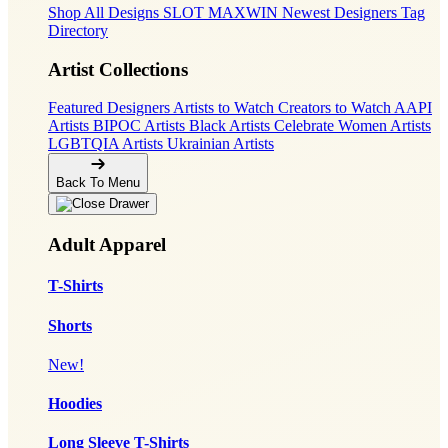
Shop All Designs
SLOT MAXWIN
Newest Designers
Tag
Directory
Artist Collections
Featured Designers
Artists to Watch
Creators to Watch
AAPI
Artists
BIPOC Artists
Black Artists
Celebrate Women Artists
LGBTQIA Artists
Ukrainian Artists
Back To Menu
Adult Apparel
T-Shirts
Shorts
New!
Hoodies
Long Sleeve T-Shirts