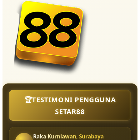
🏆TESTIMONI PENGGUNA
SETAR88
Raka Kurniawan, Surabaya