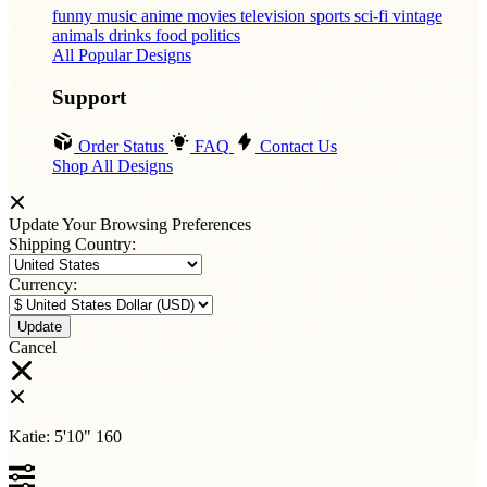
funny
music
anime
movies
television
sports
sci-fi
vintage
animals
drinks
food
politics
All Popular Designs
Support
Order Status
FAQ
Contact Us
Shop All Designs
Update Your Browsing Preferences
Shipping Country:
Currency:
Cancel
Katie:
5'10"
160