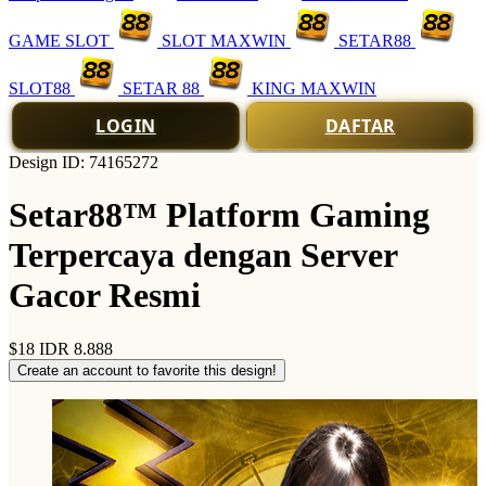
GAME SLOT
SLOT MAXWIN
SETAR88
SLOT88
SETAR 88
KING MAXWIN
LOGIN
DAFTAR
Design ID: 74165272
Setar88™ Platform Gaming
Terpercaya dengan Server
Gacor Resmi
$18
IDR 8.888
Create an account to favorite this design!