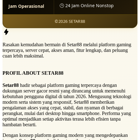
🕒 24 Jam Online Nonstop
Jam Operasional
©2026 SETAR88
Rasakan kemudahan bermain di Setar88 melalui platform gaming
terpercaya, server cepat, akses aman, fitur lengkap, dan peluang
cuan lebih maksimal.
PROFIL ABOUT SETAR88
Setar88
hadir sebagai platform gaming terpercaya dengan
dukungan server gacor resmi yang dirancang untuk memenuhi
kebutuhan pengguna digital di tahun 2026. Mengusung teknologi
modern serta sistem yang responsif, Setar88 memberikan
pengalaman akses yang cepat, stabil, dan nyaman di berbagai
perangkat, mulai dari desktop hingga smartphone. Performa yang
optimal menjadikan setiap aktivitas terasa lebih efisien tanpa
hambatan berarti.
Dengan konsep platform gaming modern yang mengedepankan