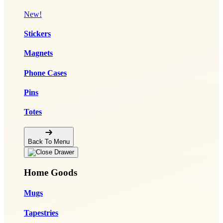
New!
Stickers
Magnets
Phone Cases
Pins
Totes
Back To Menu
Home Goods
Mugs
Tapestries