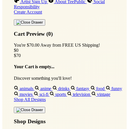
Artist Sign Up
About TeePublic
Social
Responsibility
Create Account
Cart Preview (0)
You're
$70.00
Away from
FREE US Shipping!
$0
$70
Your Cart is empty...
Discover something you'll love!
animals
anime
drinks
fantasy
food
funny
movies
sci-fi
sports
television
vintage
Shop All Designs
Shop Designs