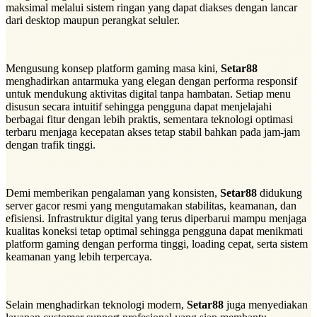
maksimal melalui sistem ringan yang dapat diakses dengan lancar
dari desktop maupun perangkat seluler.
Mengusung konsep platform gaming masa kini,
Setar88
menghadirkan antarmuka yang elegan dengan performa responsif
untuk mendukung aktivitas digital tanpa hambatan. Setiap menu
disusun secara intuitif sehingga pengguna dapat menjelajahi
berbagai fitur dengan lebih praktis, sementara teknologi optimasi
terbaru menjaga kecepatan akses tetap stabil bahkan pada jam-jam
dengan trafik tinggi.
Demi memberikan pengalaman yang konsisten,
Setar88
didukung
server gacor resmi yang mengutamakan stabilitas, keamanan, dan
efisiensi. Infrastruktur digital yang terus diperbarui mampu menjaga
kualitas koneksi tetap optimal sehingga pengguna dapat menikmati
platform gaming dengan performa tinggi, loading cepat, serta sistem
keamanan yang lebih terpercaya.
Selain menghadirkan teknologi modern,
Setar88
juga menyediakan